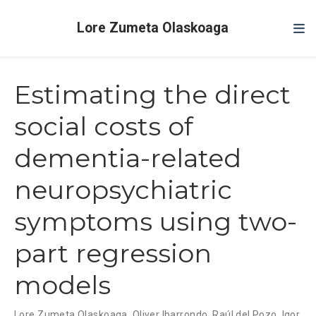
Lore Zumeta Olaskoaga
Estimating the direct
social costs of
dementia-related
neuropsychiatric
symptoms using two-
part regression
models
Lore Zumeta Olaskoaga
,
Oliver Ibarrondo
,
Raúl del Pozo
,
Igor